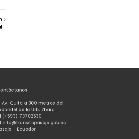
n
l
ontáctanos
Av. Quito a 300 metros del
edondel de la Urb. Zhara
(+593) 73702530
info@transitopasaje.gob.ec
asaje - Ecuador