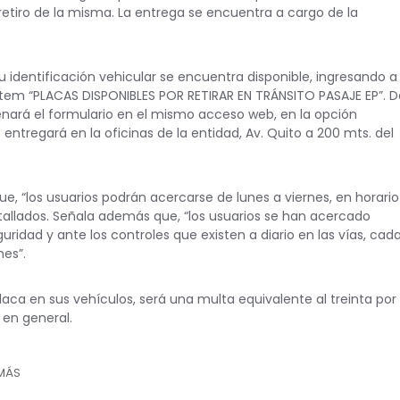
retiro de la misma. La entrega se encuentra a cargo de la
su identificación vehicular se encuentra disponible, ingresando a
ítem “PLACAS DISPONIBLES POR RETIRAR EN TRÁNSITO PASAJE EP”. D
llenará el formulario en el mismo acceso web, en la opción
ntregará en la oficinas de la entidad, Av. Quito a 200 mts. del
ue, “los usuarios podrán acercarse de lunes a viernes, en horario
etallados. Señala además que, “los usuarios se han acercado
ridad y ante los controles que existen a diario en las vías, cad
nes”.
aca en sus vehículos, será una multa equivalente al treinta por
 en general.
 MÁS