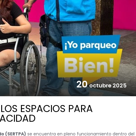
20
octubre 2025
N LOS ESPACIOS PARA
PACIDAD
do (SERTPA)
se encuentra en pleno funcionamiento dentro del