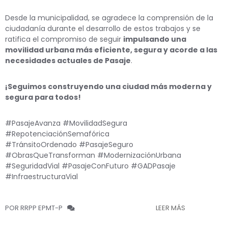
Desde la municipalidad, se agradece la comprensión de la
ciudadanía durante el desarrollo de estos trabajos y se
ratifica el compromiso de seguir
impulsando una
movilidad urbana más eficiente, segura y acorde a las
necesidades actuales de Pasaje
.
¡Seguimos construyendo una ciudad más moderna y
segura para todos!
#PasajeAvanza #MovilidadSegura
#RepotenciaciónSemafórica
#TránsitoOrdenado #PasajeSeguro
#ObrasQueTransforman #ModernizaciónUrbana
#SeguridadVial #PasajeConFuturo #GADPasaje
#InfraestructuraVial
POR RRPP EPMT-P
LEER MÁS