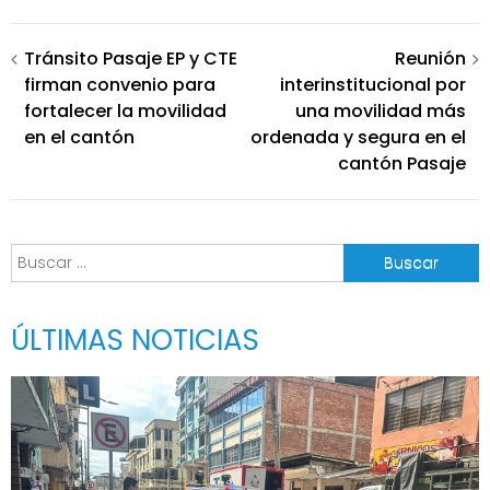
Navegación
Tránsito Pasaje EP y CTE
Reunión
firman convenio para
interinstitucional por
de
fortalecer la movilidad
una movilidad más
entradas
en el cantón
ordenada y segura en el
cantón Pasaje
Buscar:
ÚLTIMAS NOTICIAS