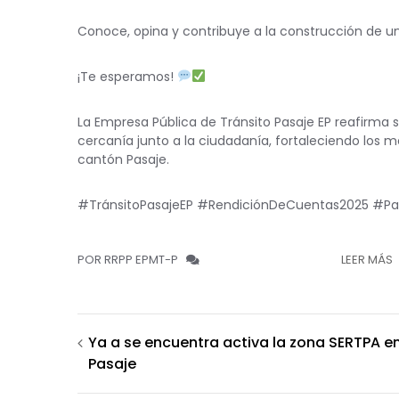
Conoce, opina y contribuye a la construcción de u
¡Te esperamos!
La Empresa Pública de Tránsito Pasaje EP reafirma 
cercanía junto a la ciudadanía, fortaleciendo los m
cantón Pasaje.
#TránsitoPasajeEP #RendiciónDeCuentas2025 #Par
POR RRPP EPMT-P
LEER MÁS
Navegación
Ya a se encuentra activa la zona SERTPA e
Pasaje
de